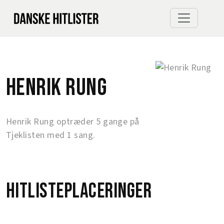
Henrik Rung
Henrik Rung optræder 5 gange på
Tjeklisten med 1 sang.
Hitlisteplaceringer