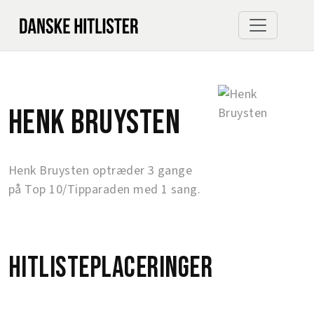
Henk Bruysten
Henk Bruysten optræder 3 gange
på Top 10/Tipparaden med 1 sang.
Hitlisteplaceringer