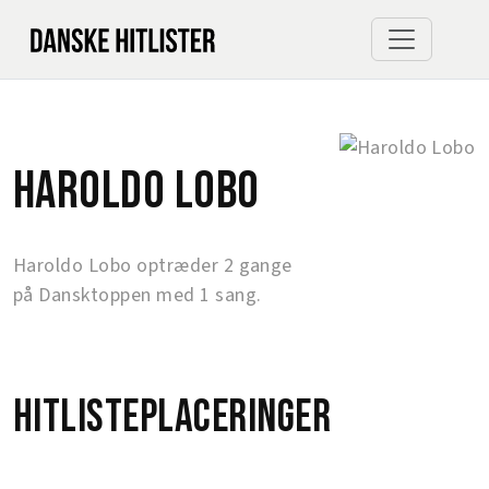
Haroldo Lobo
Haroldo Lobo optræder 2 gange
på Dansktoppen med 1 sang.
Hitlisteplaceringer