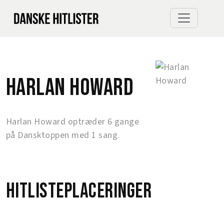
Harlan Howard
Harlan Howard optræder 6 gange
på Dansktoppen med 1 sang.
Hitlisteplaceringer