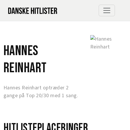
Hannes
Reinhart
Hannes Reinhart optræder 2
gange på Top 20/30 med 1 sang.
Hitlisteplaceringer