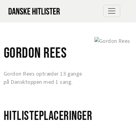
Gordon Rees
Gordon Rees optræder 13 gange
på Dansktoppen med 1 sang.
Hitlisteplaceringer