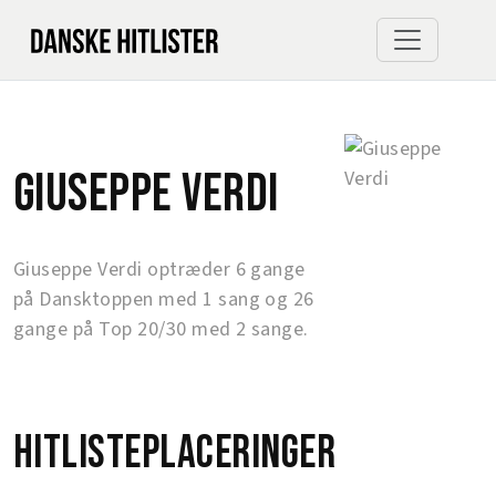
Giuseppe Verdi
Giuseppe Verdi optræder 6 gange
på Dansktoppen med 1 sang og 26
gange på Top 20/30 med 2 sange.
Hitlisteplaceringer