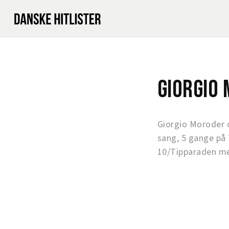
Giorgio
Giorgio Moroder 
sang, 5 gange på
10/Tipparaden me