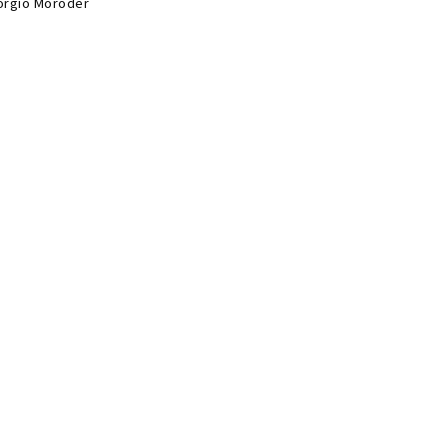
orgio Moroder
od Grief Christina
icory Tip
n Of My Father
orgio Moroder
il Lille Pige
la Pia