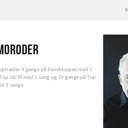
F
 Moroder
optræder 9 gange på Dansktoppen med 1
 Top 20/30 med 1 sang og 19 gange på Top
d 3 sange.