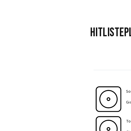
Hitlistep
So
Gi
To