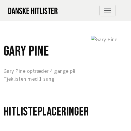
Gary Pine
Gary Pine optræder 4 gange på
Tjeklisten med 1 sang.
Hitlisteplaceringer