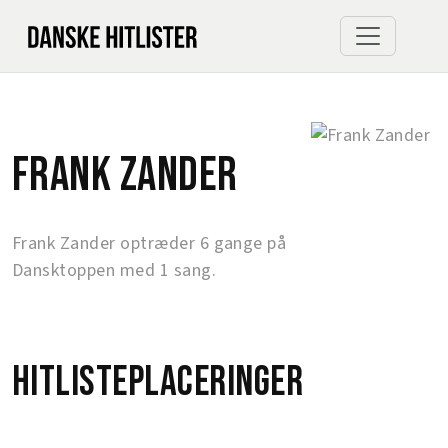
Frank Zander
Frank Zander optræder 6 gange på
Dansktoppen med 1 sang.
Hitlisteplaceringer