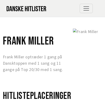
Frank Miller
Frank Miller optræder 1 gang på
Dansktoppen med 1 sang og 11
gange på Top 20/30 med 1 sang.
Hitlisteplaceringer