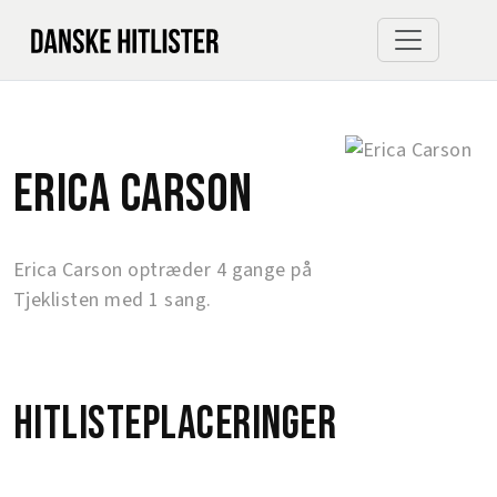
Erica Carson
Erica Carson optræder 4 gange på
Tjeklisten med 1 sang.
Hitlisteplaceringer