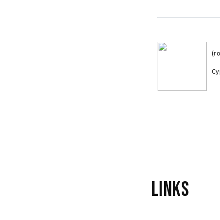
(r
Cy
(r
Cy
Links