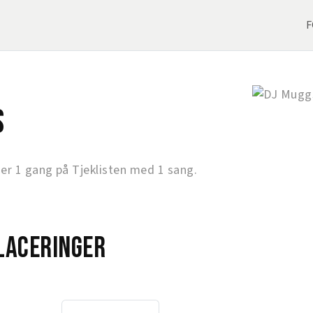
F
s
r 1 gang på Tjeklisten med 1 sang.
laceringer