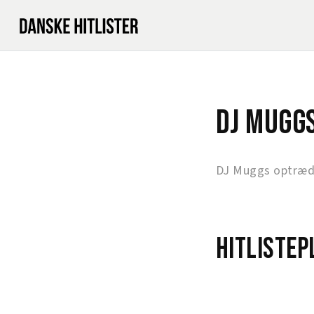
DJ Mugg
DJ Muggs optræde
Hitlistep