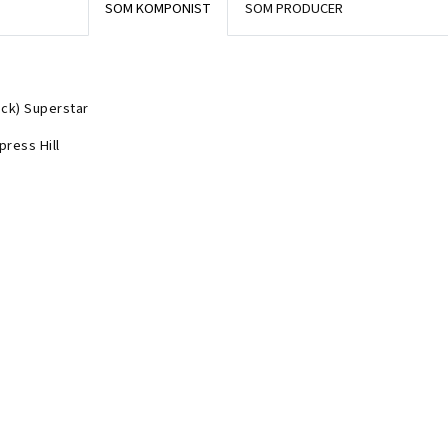
SOM KOMPONIST
SOM PRODUCER
ock) Superstar
press Hill
ock) Superstar
press Hill