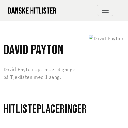
David Payton
David Payton optræder 4 gange
på Tjeklisten med 1 sang.
Hitlisteplaceringer