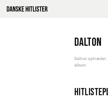
Dalton
Dalton optræder 
album.
Hitlistep