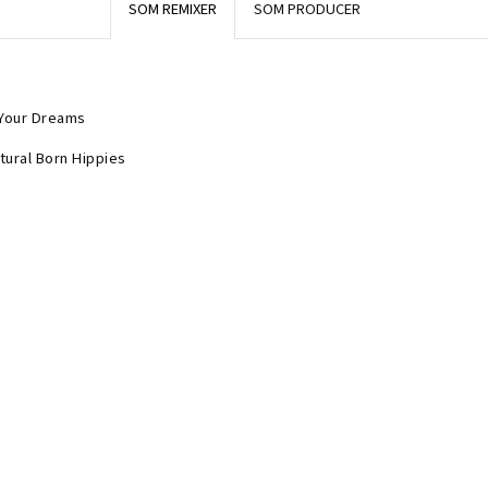
SOM REMIXER
SOM PRODUCER
 Your Dreams
tural Born Hippies
 Your Dreams
tural Born Hippies