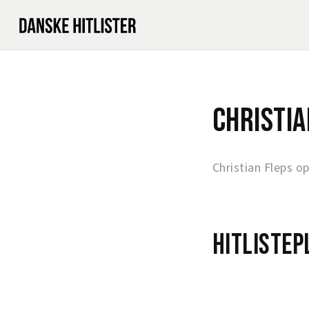
Christia
Christian Fleps o
Hitlistep