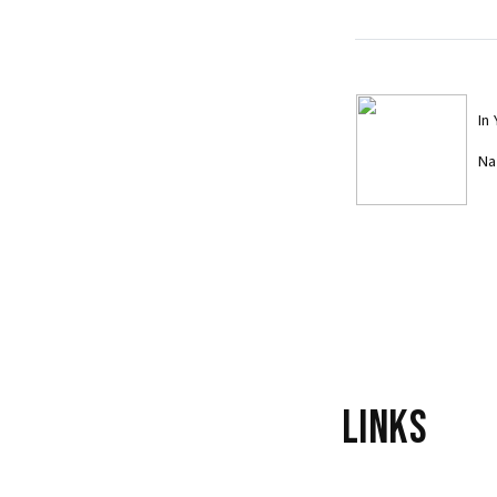
In
Na
In
Na
Links