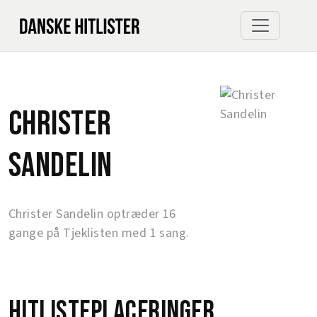
Christer
Sandelin
Christer Sandelin optræder 16
gange på Tjeklisten med 1 sang.
Hitlisteplaceringer