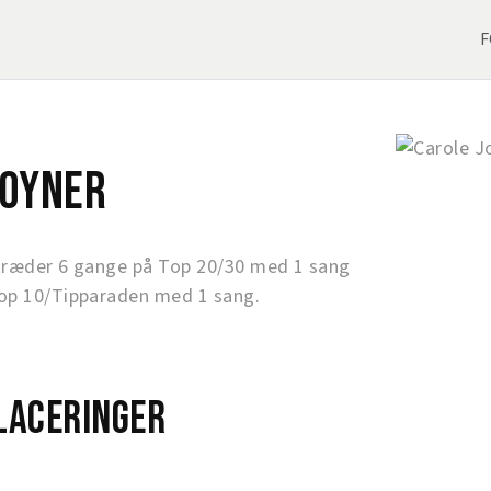
F
Joyner
træder 6 gange på Top 20/30 med 1 sang
op 10/Tipparaden med 1 sang.
laceringer