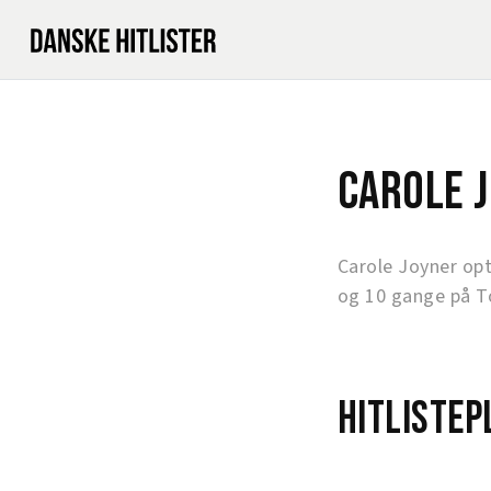
Carole 
Carole Joyner op
og 10 gange på T
Hitlistep