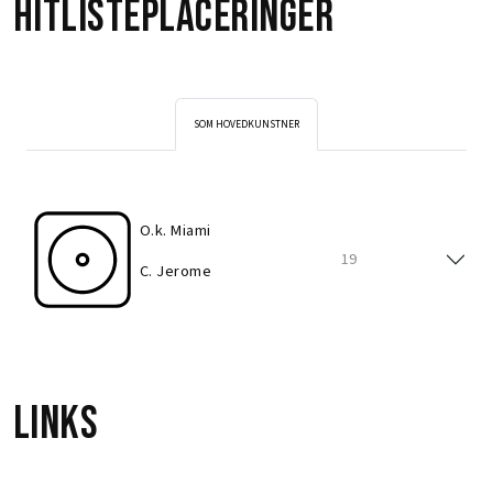
Hitlisteplaceringer
SOM HOVEDKUNSTNER
O.k. Miami
19
C. Jerome
Links