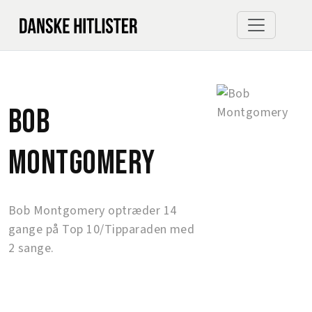
Bob
Montgomery
Bob Montgomery optræder 14
gange på Top 10/Tipparaden med
2 sange.