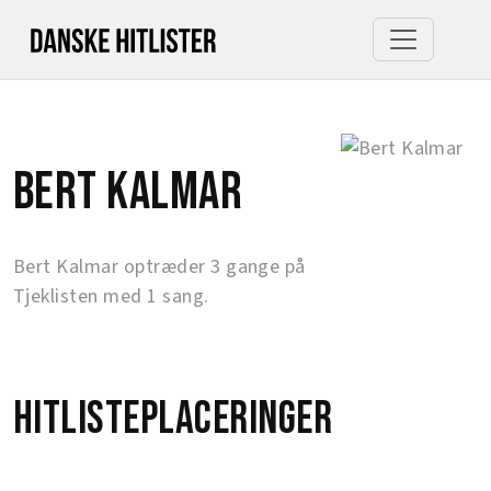
Bert Kalmar
Bert Kalmar optræder 3 gange på
Tjeklisten med 1 sang.
Hitlisteplaceringer