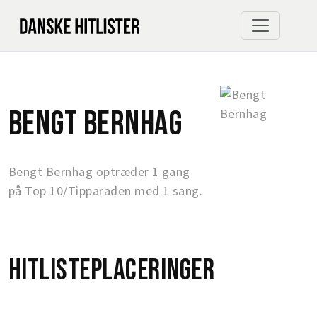
Bengt Bernhag
Bengt Bernhag optræder 1 gang
på Top 10/Tipparaden med 1 sang.
Hitlisteplaceringer