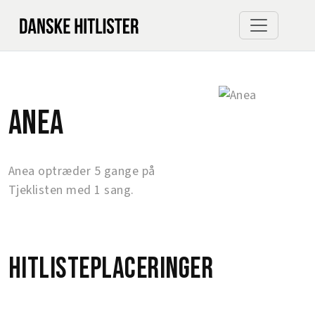
Anea
Anea optræder 5 gange på
Tjeklisten med 1 sang.
Hitlisteplaceringer