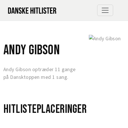
Andy Gibson
Andy Gibson optræder 11 gange
på Dansktoppen med 1 sang.
Hitlisteplaceringer