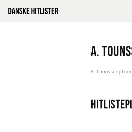
A. Touns
A. Tounssi optræd
Hitlistep