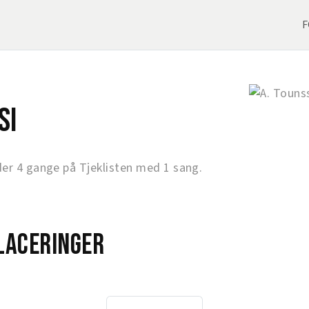
F
si
er 4 gange på Tjeklisten med 1 sang.
laceringer