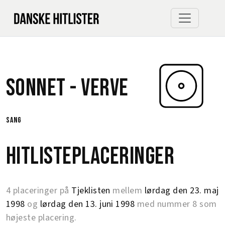
Sonnet -
Verve
sang
Hitlisteplaceringer
4 placeringer på
Tjeklisten
mellem
lørdag den 23. maj
1998
og
lørdag den 13. juni 1998
med nummer 8 som
højeste placering.