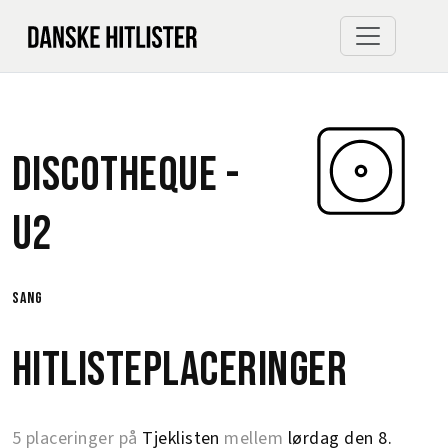
Discotheque -
U2
sang
Hitlisteplaceringer
5 placeringer på
Tjeklisten
mellem
lørdag den 8.