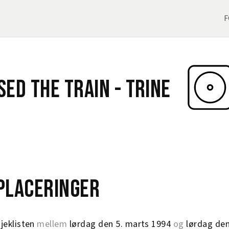
F
sed The Train -
Trine
eplaceringer
jeklisten
mellem
lørdag den 5. marts 1994
og
lørdag den