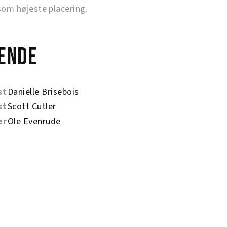
m højeste placering.
ende
st
Danielle Brisebois
st
Scott Cutler
er
Ole Evenrude