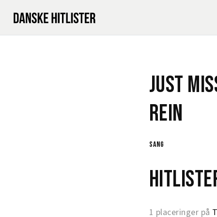
Just Mis
Rein
sang
Hitlist
1 placeringer på
T