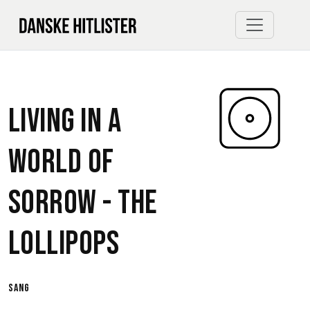
Living In A
World Of
Sorrow -
The
Lollipops
sang