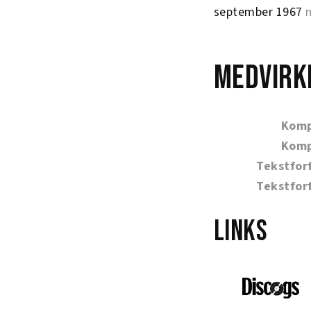
september 1967
m
Medvirk
Komp
Komp
Tekstfor
Tekstfor
Links