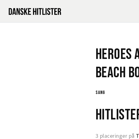
Heroes A
Beach B
sang
Hitlist
3 placeringer på
T