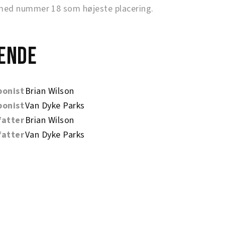
ed nummer 18 som højeste placering.
ende
onist
Brian Wilson
onist
Van Dyke Parks
fatter
Brian Wilson
fatter
Van Dyke Parks