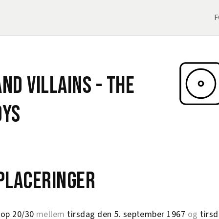
F
nd Villains -
The
oys
eplaceringer
op 20/30
mellem
tirsdag den 5. september 1967
og
tirs