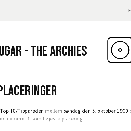
F
Sugar -
The Archies
eplaceringer
Top 10/Tipparaden
mellem
søndag den 5. oktober 1969
d nummer 1 som højeste placering.