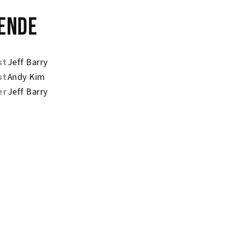
ende
st
Jeff Barry
st
Andy Kim
er
Jeff Barry