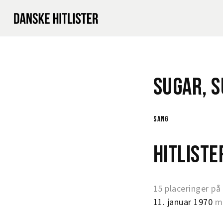
Sugar, 
sang
Hitlist
15 placeringer på
11. januar 1970
me