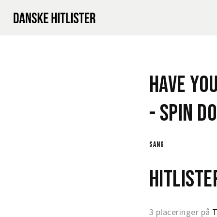
Have You
-
Spin D
sang
Hitlist
3 placeringer på
T