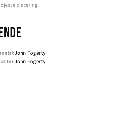
jeste placering.
ende
onist
John Fogerty
fatter
John Fogerty