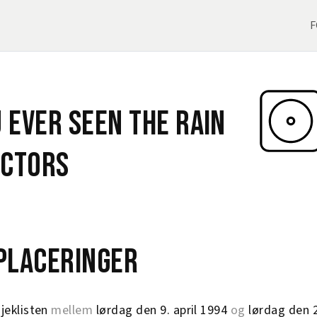
F
 Ever Seen The Rain
octors
eplaceringer
jeklisten
mellem
lørdag den 9. april 1994
og
lørdag den 2