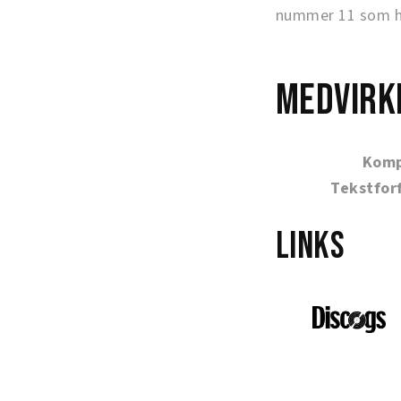
nummer 11 som hø
Medvirk
Komp
Tekstfor
Links