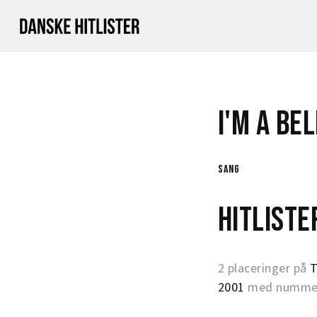
I'm A Be
sang
Hitlist
2 placeringer på
T
2001
med nummer 