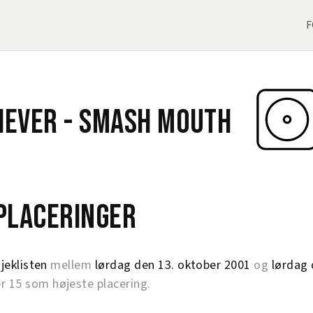
F
liever -
Smash Mouth
eplaceringer
jeklisten
mellem
lørdag den 13. oktober 2001
og
lørdag 
15 som højeste placering.