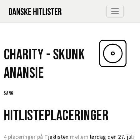
Charity -
Skunk
Anansie
sang
Hitlisteplaceringer
4 placeringer på
Tjeklisten
mellem
lørdag den 27. juli