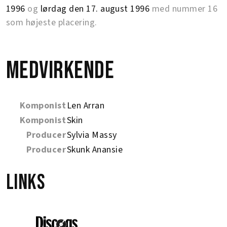
1996
og
lørdag den 17. august 1996
med nummer 16
som højeste placering.
Medvirkende
Komponist
Len Arran
Komponist
Skin
Producer
Sylvia Massy
Producer
Skunk Anansie
Links