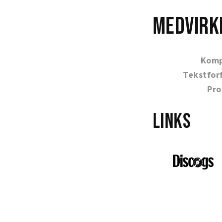
Medvirk
Komp
Tekstfor
Pro
Links