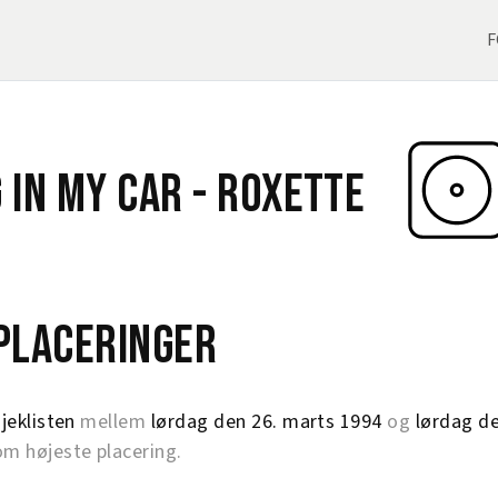
F
 In My Car -
Roxette
eplaceringer
jeklisten
mellem
lørdag den 26. marts 1994
og
lørdag de
 højeste placering.