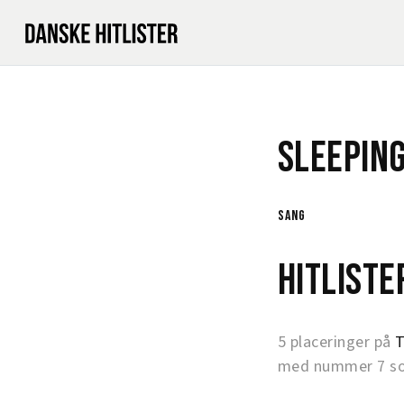
Sleeping
sang
Hitlist
5 placeringer på
T
med nummer 7 som