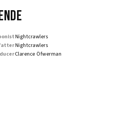
ende
onist
Nightcrawlers
fatter
Nightcrawlers
ducer
Clarence Öfwerman