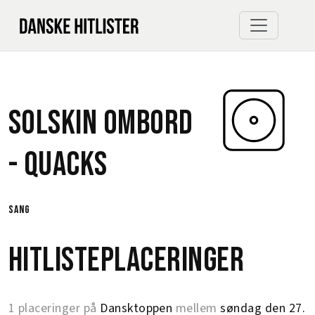
Solskin Ombord
-
Quacks
sang
Hitlisteplaceringer
1 placeringer på
Dansktoppen
mellem
søndag den 27.