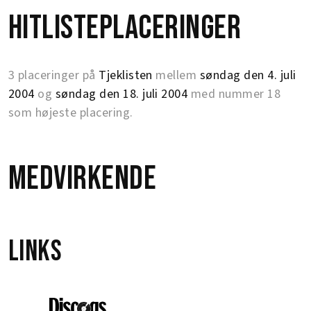
Hitlisteplaceringer
3 placeringer på
Tjeklisten
mellem
søndag den 4. juli
2004
og
søndag den 18. juli 2004
med nummer 18
som højeste placering.
Medvirkende
Links