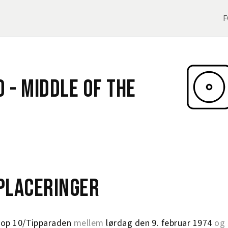
F
o -
Middle Of The
eplaceringer
op 10/Tipparaden
mellem
lørdag den 9. februar 1974
og