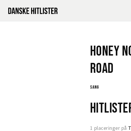
Honey n
Road
sang
Hitlist
1 placeringer på
T