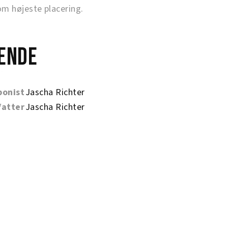
 højeste placering.
ende
onist
Jascha Richter
fatter
Jascha Richter