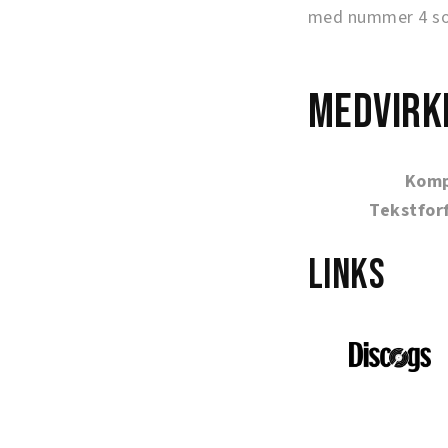
med nummer 4 som
Medvirk
Komp
Tekstfor
Links