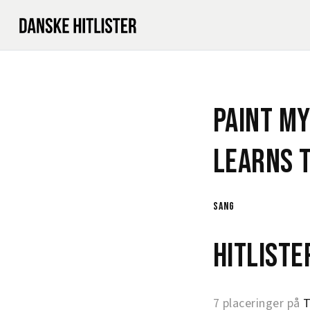
Paint My
Learns 
sang
Hitlist
7 placeringer på
T