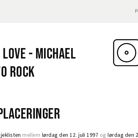
F
 Love -
Michael
To Rock
eplaceringer
jeklisten
mellem
lørdag den 12. juli 1997
og
lørdag den 