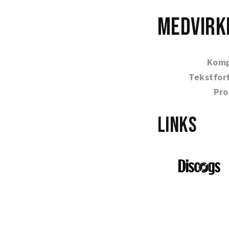
Medvirk
Komp
Tekstfor
Pro
Links