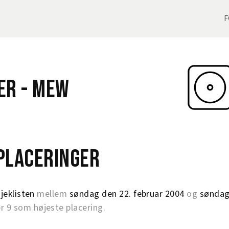
F
er -
Mew
eplaceringer
jeklisten
mellem
søndag den 22. februar 2004
og
søndag
9 som højeste placering.