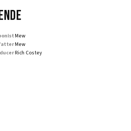
ende
onist
Mew
fatter
Mew
ducer
Rich Costey