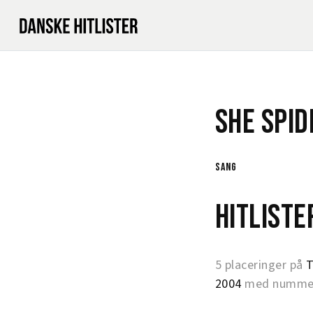
She Spid
sang
Hitlist
5 placeringer på
T
2004
med nummer 