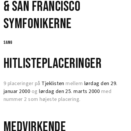
&
San FranCisco
Symfonikerne
sang
Hitlisteplaceringer
9 placeringer på
Tjeklisten
mellem
lørdag den 29.
januar 2000
og
lørdag den 25. marts 2000
med
nummer 2 som højeste placering.
Medvirkende