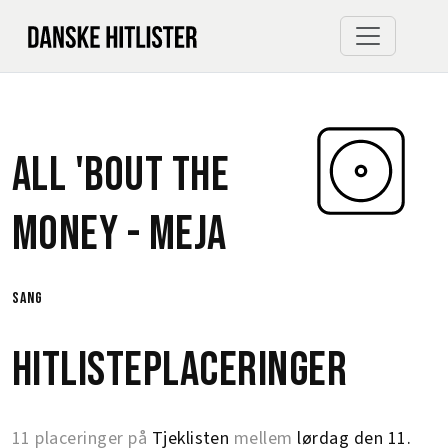
All 'Bout The
Money -
Meja
sang
Hitlisteplaceringer
11 placeringer på
Tjeklisten
mellem
lørdag den 11.