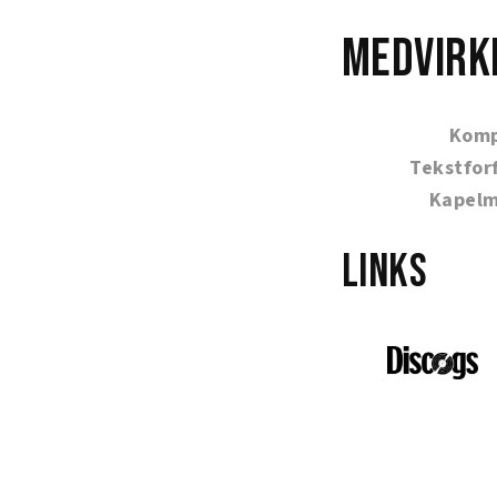
Medvirk
Komp
Tekstfor
Kapelm
Links