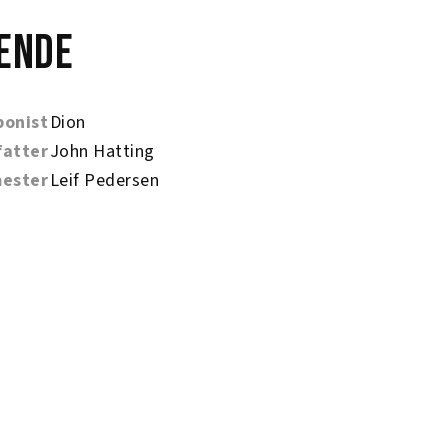
ende
onist
Dion
fatter
John Hatting
ester
Leif Pedersen