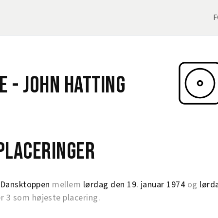
F
e -
John Hatting
eplaceringer
Dansktoppen
mellem
lørdag den 19. januar 1974
og
lørd
3 som højeste placering.