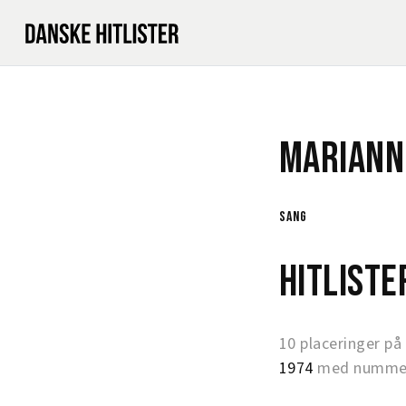
Mariann
sang
Hitlist
10 placeringer på
1974
med nummer 