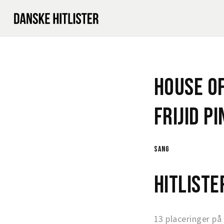
House Of
Frijid Pi
sang
Hitlist
13 placeringer på