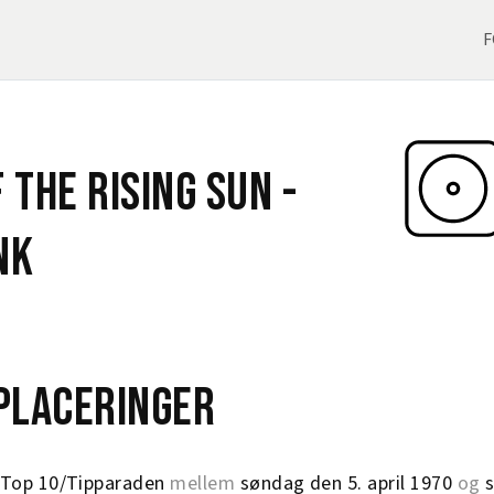
F
 The Rising Sun -
nk
eplaceringer
Top 10/Tipparaden
mellem
søndag den 5. april 1970
og