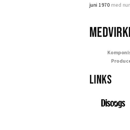
juni 1970
med num
Medvirk
Komponi
Produc
Links