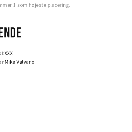
mer 1 som højeste placering.
ende
st
XXX
er
Mike Valvano