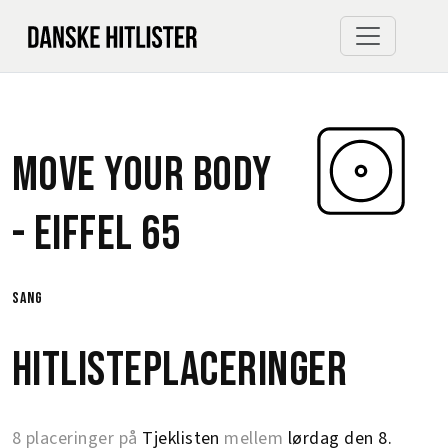
Move Your Body
-
Eiffel 65
sang
Hitlisteplaceringer
8 placeringer på
Tjeklisten
mellem
lørdag den 8.