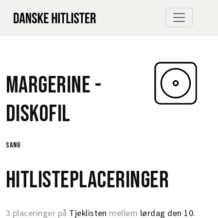
Margerine -
Diskofil
sang
Hitlisteplaceringer
3 placeringer på
Tjeklisten
mellem
lørdag den 10.