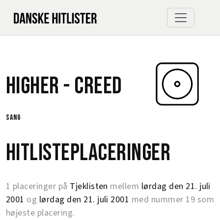
Higher -
Creed
sang
Hitlisteplaceringer
1 placeringer på
Tjeklisten
mellem
lørdag den 21. juli
2001
og
lørdag den 21. juli 2001
med nummer 19 som
højeste placering.