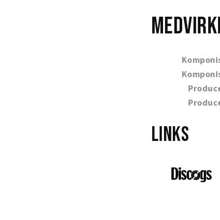
Medvirk
Komponi
Komponi
Produc
Produc
Links