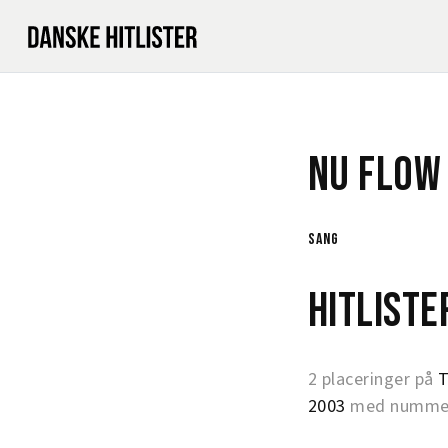
Nu Flow
sang
Hitlist
2 placeringer på
T
2003
med nummer 