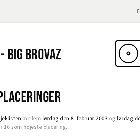
F
 -
Big Brovaz
eplaceringer
jeklisten
mellem
lørdag den 8. februar 2003
og
lørdag de
16 som højeste placering.