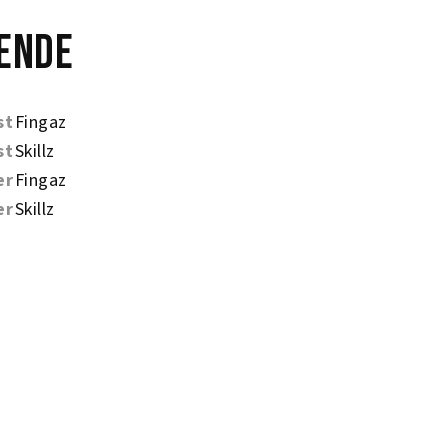
ende
st
Fingaz
st
Skillz
er
Fingaz
er
Skillz