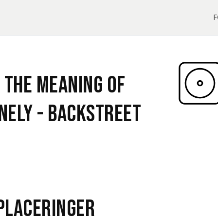
F
 The Meaning Of
nely -
Backstreet
eplaceringer