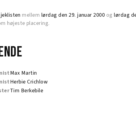
jeklisten
mellem
lørdag den 29. januar 2000
og
lørdag d
 højeste placering.
ende
nist
Max Martin
nist
Herbie Crichlow
ster
Tim Berkebile