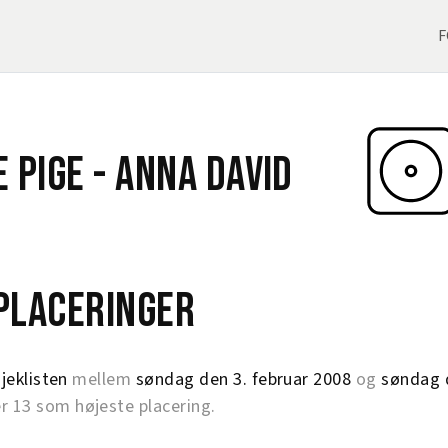
F
e Pige -
Anna David
eplaceringer
jeklisten
mellem
søndag den 3. februar 2008
og
søndag d
13 som højeste placering.